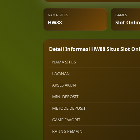
NAMA SITUS
GAMES
HW88
Slot Onli
Detail Informasi HW88 Situs Slot On
NAMA SITUS
LAYANAN
AKSES AKUN
MIN. DEPOSIT
METODE DEPOSIT
GAME FAVORIT
RATING PEMAIN