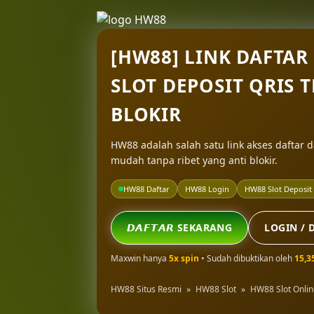
[HW88] LINK DAFTA
SLOT DEPOSIT QRIS 
BLOKIR
HW88 adalah salah satu link akses daftar d
mudah tanpa ribet yang anti blokir.
HW88 Daftar
HW88 Login
HW88 Slot Deposit 
𝘿𝘼𝙁𝙏𝘼𝙍 SEKARANG
LOGIN / 
Maxwin hanya
5x spin
• Sudah dibuktikan oleh
15,3
HW88 Situs Resmi
»
HW88 Slot
»
HW88 Slot Onlin