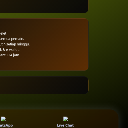
lelet
k semua pemain.
in setiap minggu.
 & e-wallet.
bantu 24 jam.
atsApp
Live Chat