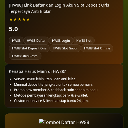
[HW88] Link Daftar dan Login Akun Slot Deposit Qris
Terpercaya Anti Blokir
★★★★★
5.0
HW88
HW88 Daftar
HW88 Login
HW88 Slot
HW88 Slot Deposit Qris
HW88 Slot Gacor
HW88 Slot Online
HW88 Situs Resmi
Kenapa Harus Main di HW88?
Server HW88 lebih Stabil dan anti lelet
Minimal deposit terjangkau untuk semua pemain.
Promo new member & cashback rutin setiap minggu.
Metode pembayaran lengkap: bank & e-wallet.
Customer service & livechat siap bantu 24 jam.