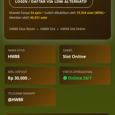
LOGIN / DAFTAR VIA LINK ALTERNATIF
Maxwin hanya
5x spin
• Sudah dibuktikan oleh
15,354 user (WIN)
•
Member aktif:
40,351 user
HW88 Situs Resmi
»
HW88 Slot
»
HW88 Slot Online
NAMA SITUS
GAMES
HW88
Slot Online
MIN. DEPOSIT
STATUS OPERASIONAL
Rp 30,000 ,-
🟢 Online 24/7
TELEGRAM MINIAPP
@HW88