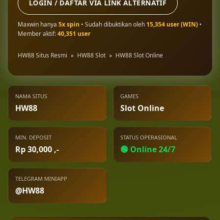
LOGIN / DAFTAR VIA LINK ALTERNATIF
Maxwin hanya
5x spin
• Sudah dibuktikan oleh
15,354 user (WIN)
•
Member aktif:
40,351 user
HW88 Situs Resmi
»
HW88 Slot
»
HW88 Slot Online
NAMA SITUS
GAMES
HW88
Slot Online
MIN. DEPOSIT
STATUS OPERASIONAL
Rp 30,000 ,-
🟢 Online 24/7
TELEGRAM MINIAPP
@HW88