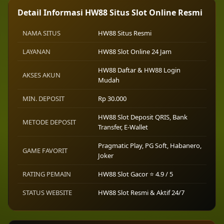
Detail Informasi HW88 Situs Slot Online Resmi
NAMA SITUS
HW88 Situs Resmi
LAYANAN
HW88 Slot Online 24 Jam
HW88 Daftar & HW88 Login
AKSES AKUN
Mudah
MIN. DEPOSIT
Rp 30.000
HW88 Slot Deposit QRIS, Bank
METODE DEPOSIT
Transfer, E-Wallet
Pragmatic Play, PG Soft, Habanero,
GAME FAVORIT
Joker
RATING PEMAIN
HW88 Slot Gacor ⭐ 4.9 / 5
STATUS WEBSITE
HW88 Slot Resmi & Aktif 24/7