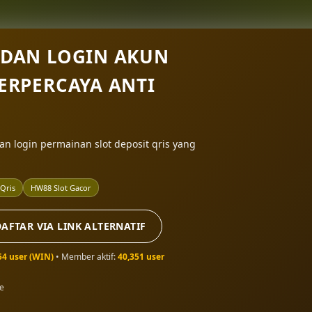
R DAN LOGIN AKUN
TERPERCAYA ANTI
an login permainan slot deposit qris yang
Qris
HW88 Slot Gacor
DAFTAR VIA LINK ALTERNATIF
54 user (WIN)
• Member aktif:
40,351 user
e