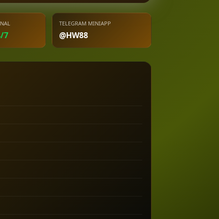
ONAL
TELEGRAM MINIAPP
4/7
@HW88