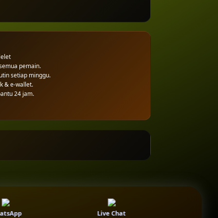
lelet
k semua pemain.
in setiap minggu.
 & e-wallet.
bantu 24 jam.
atsApp
Live Chat