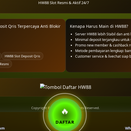
HW88 Slot Resmi & Aktif 24/7
sit Qris Terpercaya Anti Blokir
Kenapa Harus Main di HW88?
Server HW88 lebih Stabil dan anti 
Minimal deposit terjangkau untu
Promo new member & cashback rut
Metode pembayaran lengkap: bank
HW88 Slot Deposit Qris
Customer service & livechat siap 
 Resmi
🔥
Copyright © 2023
HW88
. All Rights Reserved.
DAFTAR
ram
Wh