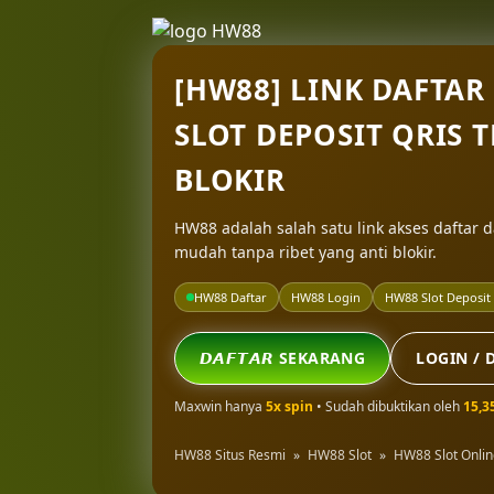
[HW88] LINK DAFTA
SLOT DEPOSIT QRIS 
BLOKIR
HW88 adalah salah satu link akses daftar d
mudah tanpa ribet yang anti blokir.
HW88 Daftar
HW88 Login
HW88 Slot Deposit 
𝘿𝘼𝙁𝙏𝘼𝙍 SEKARANG
LOGIN / 
Maxwin hanya
5x spin
• Sudah dibuktikan oleh
15,3
HW88 Situs Resmi
»
HW88 Slot
»
HW88 Slot Onlin