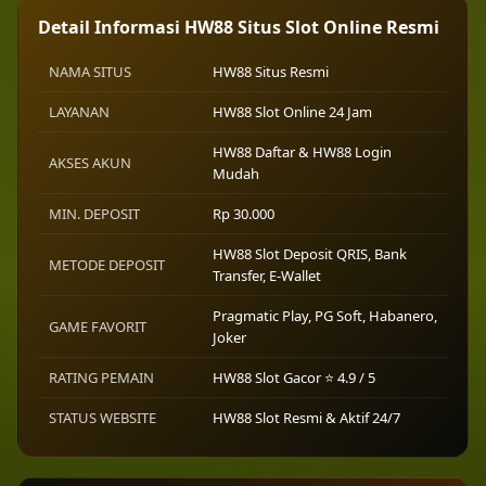
Detail Informasi HW88 Situs Slot Online Resmi
NAMA SITUS
HW88 Situs Resmi
LAYANAN
HW88 Slot Online 24 Jam
HW88 Daftar & HW88 Login
AKSES AKUN
Mudah
MIN. DEPOSIT
Rp 30.000
HW88 Slot Deposit QRIS, Bank
METODE DEPOSIT
Transfer, E-Wallet
Pragmatic Play, PG Soft, Habanero,
GAME FAVORIT
Joker
RATING PEMAIN
HW88 Slot Gacor ⭐ 4.9 / 5
STATUS WEBSITE
HW88 Slot Resmi & Aktif 24/7