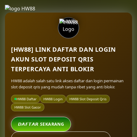
[HW88] LINK DAFTAR DAN LOGIN
AKUN SLOT DEPOSIT QRIS
TERPERCAYA ANTI BLOKIR
HW88 adalah salah satu link akses daftar dan login permainan
slot deposit qris yang mudah tanpa ribet yang anti blokir.
HW88 Daftar
HW88 Login
HW88 Slot Deposit Qris
HW88 Slot Gacor
𝘿𝘼𝙁𝙏𝘼𝙍 SEKARANG