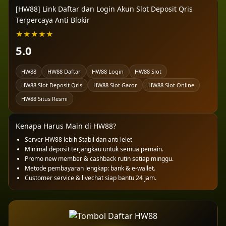
[HW88] Link Daftar dan Login Akun Slot Deposit Qris
Terpercaya Anti Blokir
★★★★★
5.0
HW88
HW88 Daftar
HW88 Login
HW88 Slot
HW88 Slot Deposit Qris
HW88 Slot Gacor
HW88 Slot Online
HW88 Situs Resmi
Kenapa Harus Main di HW88?
Server HW88 lebih Stabil dan anti lelet
Minimal deposit terjangkau untuk semua pemain.
Promo new member & cashback rutin setiap minggu.
Metode pembayaran lengkap: bank & e-wallet.
Customer service & livechat siap bantu 24 jam.