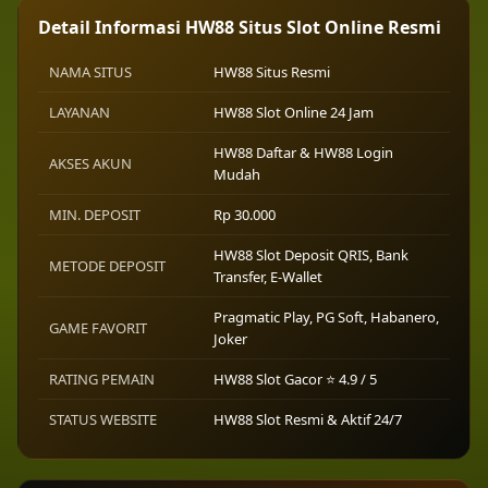
Detail Informasi HW88 Situs Slot Online Resmi
NAMA SITUS
HW88 Situs Resmi
LAYANAN
HW88 Slot Online 24 Jam
HW88 Daftar & HW88 Login
AKSES AKUN
Mudah
MIN. DEPOSIT
Rp 30.000
HW88 Slot Deposit QRIS, Bank
METODE DEPOSIT
Transfer, E-Wallet
Pragmatic Play, PG Soft, Habanero,
GAME FAVORIT
Joker
RATING PEMAIN
HW88 Slot Gacor ⭐ 4.9 / 5
STATUS WEBSITE
HW88 Slot Resmi & Aktif 24/7