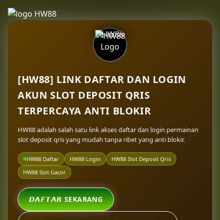
[HW88] LINK DAFTAR DAN LOGIN
AKUN SLOT DEPOSIT QRIS
TERPERCAYA ANTI BLOKIR
HW88 adalah salah satu link akses daftar dan login permainan
slot deposit qris yang mudah tanpa ribet yang anti blokir.
HW88 Daftar
HW88 Login
HW88 Slot Deposit Qris
HW88 Slot Gacor
𝘿𝘼𝙁𝙏𝘼𝙍 SEKARANG