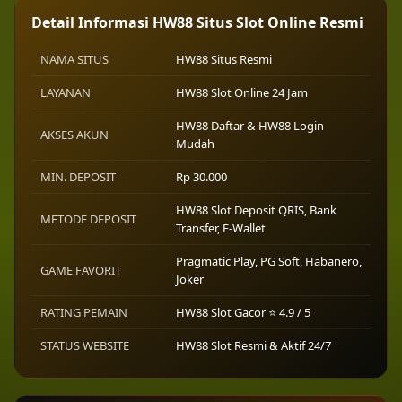
Detail Informasi HW88 Situs Slot Online Resmi
NAMA SITUS
HW88 Situs Resmi
LAYANAN
HW88 Slot Online 24 Jam
HW88 Daftar & HW88 Login
AKSES AKUN
Mudah
MIN. DEPOSIT
Rp 30.000
HW88 Slot Deposit QRIS, Bank
METODE DEPOSIT
Transfer, E-Wallet
Pragmatic Play, PG Soft, Habanero,
GAME FAVORIT
Joker
RATING PEMAIN
HW88 Slot Gacor ⭐ 4.9 / 5
STATUS WEBSITE
HW88 Slot Resmi & Aktif 24/7