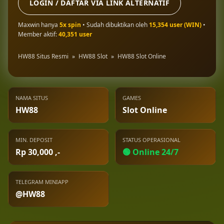
LOGIN / DAFTAR VIA LINK ALTERNATIF
Maxwin hanya
5x spin
• Sudah dibuktikan oleh
15,354 user (WIN)
•
Member aktif:
40,351 user
HW88 Situs Resmi
»
HW88 Slot
»
HW88 Slot Online
NAMA SITUS
GAMES
HW88
Slot Online
MIN. DEPOSIT
STATUS OPERASIONAL
Rp 30,000 ,-
🟢 Online 24/7
TELEGRAM MINIAPP
@HW88