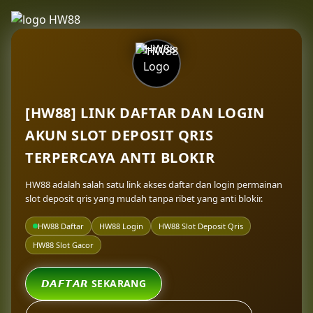
[HW88] LINK DAFTAR DAN LOGIN
AKUN SLOT DEPOSIT QRIS
TERPERCAYA ANTI BLOKIR
HW88 adalah salah satu link akses daftar dan login permainan
slot deposit qris yang mudah tanpa ribet yang anti blokir.
HW88 Daftar
HW88 Login
HW88 Slot Deposit Qris
HW88 Slot Gacor
𝘿𝘼𝙁𝙏𝘼𝙍 SEKARANG