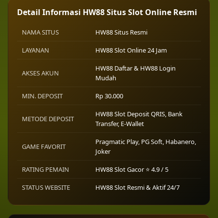
Detail Informasi HW88 Situs Slot Online Resmi
NAMA SITUS
HW88 Situs Resmi
LAYANAN
HW88 Slot Online 24 Jam
HW88 Daftar & HW88 Login
AKSES AKUN
Mudah
MIN. DEPOSIT
Rp 30.000
HW88 Slot Deposit QRIS, Bank
METODE DEPOSIT
Transfer, E-Wallet
Pragmatic Play, PG Soft, Habanero,
GAME FAVORIT
Joker
RATING PEMAIN
HW88 Slot Gacor ⭐ 4.9 / 5
STATUS WEBSITE
HW88 Slot Resmi & Aktif 24/7