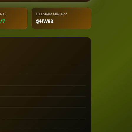
ONAL
TELEGRAM MINIAPP
4/7
@HW88