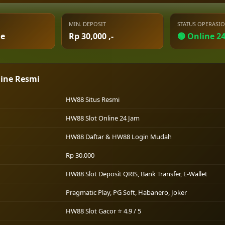
MIN. DEPOSIT
STATUS OPERASI
ne
Rp 30,000 ,-
🟢 Online 2
line Resmi
HW88 Situs Resmi
HW88 Slot Online 24 Jam
HW88 Daftar & HW88 Login Mudah
Rp 30.000
HW88 Slot Deposit QRIS, Bank Transfer, E-Wallet
Pragmatic Play, PG Soft, Habanero, Joker
HW88 Slot Gacor ⭐ 4.9 / 5