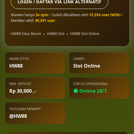
LOGIN / DAFTAR VIA LINK ALTERNATIF
Maxwin hanya
5x spin
• Sudah dibuktikan oleh
15,354 user (WIN)
•
Member aktif:
40,351 user
HW88 Situs Resmi
»
HW88 Slot
»
HW88 Slot Online
NAMA SITUS
GAMES
HW88
Slot Online
MIN. DEPOSIT
STATUS OPERASIONAL
Rp 30,000 ,-
🟢 Online 24/7
TELEGRAM MINIAPP
@HW88