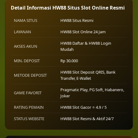
Detail Informasi HW88 Situs Slot Online Resmi
NAMA SITUS
HW88 Situs Resmi
LAYANAN
HW88 Slot Online 24 Jam
HW88 Daftar & HW88 Login
AKSES AKUN
Mudah
MIN. DEPOSIT
Rp 30.000
HW88 Slot Deposit QRIS, Bank
METODE DEPOSIT
Transfer, E-Wallet
Pragmatic Play, PG Soft, Habanero,
GAME FAVORIT
Joker
RATING PEMAIN
HW88 Slot Gacor ⭐ 4.9 / 5
STATUS WEBSITE
HW88 Slot Resmi & Aktif 24/7