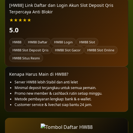
[HW88] Link Daftar dan Login Akun Slot Deposit Qris
Terpercaya Anti Blokir
★★★★★
5.0
HW88
HW88 Daftar
HW88 Login
HW88 Slot
HW88 Slot Deposit Qris
HW88 Slot Gacor
HW88 Slot Online
HW88 Situs Resmi
Kenapa Harus Main di HW88?
Server HW88 lebih Stabil dan anti lelet
Minimal deposit terjangkau untuk semua pemain.
Promo new member & cashback rutin setiap minggu.
Metode pembayaran lengkap: bank & e-wallet.
Customer service & livechat siap bantu 24 jam.