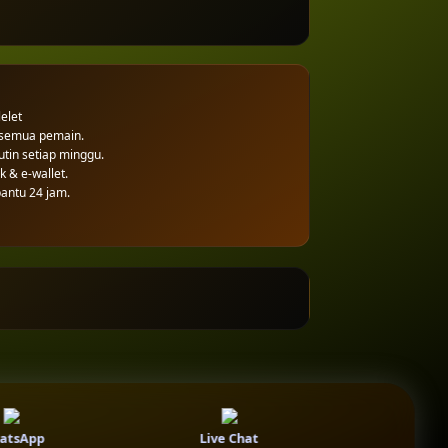
lelet
k semua pemain.
in setiap minggu.
 & e-wallet.
bantu 24 jam.
atsApp
Live Chat