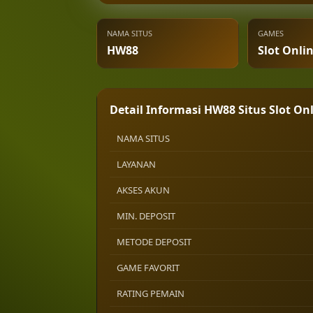
NAMA SITUS
GAMES
HW88
Slot Onli
Detail Informasi HW88 Situs Slot On
NAMA SITUS
LAYANAN
AKSES AKUN
MIN. DEPOSIT
METODE DEPOSIT
GAME FAVORIT
RATING PEMAIN