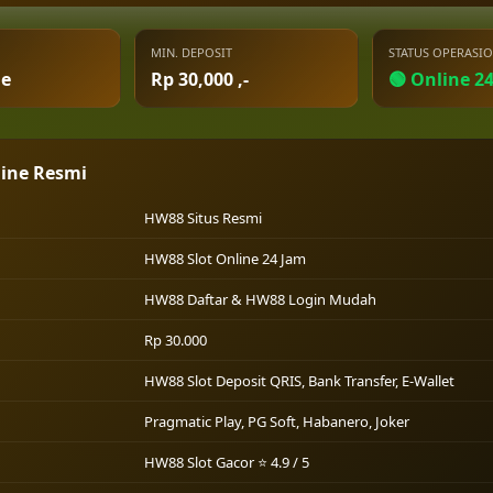
MIN. DEPOSIT
STATUS OPERASI
ne
Rp 30,000 ,-
🟢 Online 2
line Resmi
HW88 Situs Resmi
HW88 Slot Online 24 Jam
HW88 Daftar & HW88 Login Mudah
Rp 30.000
HW88 Slot Deposit QRIS, Bank Transfer, E-Wallet
Pragmatic Play, PG Soft, Habanero, Joker
HW88 Slot Gacor ⭐ 4.9 / 5