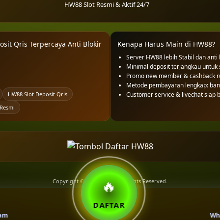
HW88 Slot Resmi & Aktif 24/7
sit Qris Terpercaya Anti Blokir
Kenapa Harus Main di HW88?
Server HW88 lebih Stabil dan anti 
Minimal deposit terjangkau untu
Promo new member & cashback rut
Metode pembayaran lengkap: bank
HW88 Slot Deposit Qris
Customer service & livechat siap 
 Resmi
🔥
Copyright © 2023
HW88
. All Rights Reserved.
DAFTAR
ram
Wh