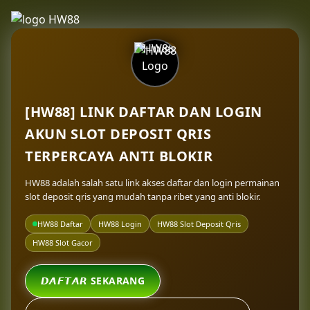
[HW88] LINK DAFTAR DAN LOGIN
AKUN SLOT DEPOSIT QRIS
TERPERCAYA ANTI BLOKIR
HW88 adalah salah satu link akses daftar dan login permainan
slot deposit qris yang mudah tanpa ribet yang anti blokir.
HW88 Daftar
HW88 Login
HW88 Slot Deposit Qris
HW88 Slot Gacor
𝘿𝘼𝙁𝙏𝘼𝙍 SEKARANG