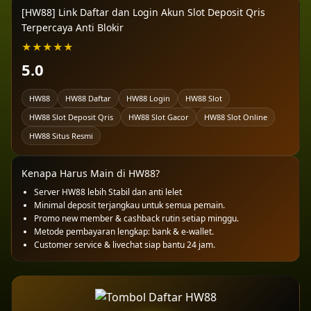
[HW88] Link Daftar dan Login Akun Slot Deposit Qris
Terpercaya Anti Blokir
★★★★★
5.0
HW88
HW88 Daftar
HW88 Login
HW88 Slot
HW88 Slot Deposit Qris
HW88 Slot Gacor
HW88 Slot Online
HW88 Situs Resmi
Kenapa Harus Main di HW88?
Server HW88 lebih Stabil dan anti lelet
Minimal deposit terjangkau untuk semua pemain.
Promo new member & cashback rutin setiap minggu.
Metode pembayaran lengkap: bank & e-wallet.
Customer service & livechat siap bantu 24 jam.