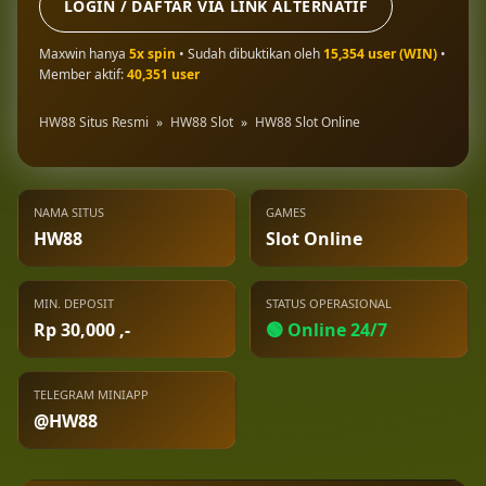
LOGIN / DAFTAR VIA LINK ALTERNATIF
Maxwin hanya
5x spin
• Sudah dibuktikan oleh
15,354 user (WIN)
•
Member aktif:
40,351 user
HW88 Situs Resmi
»
HW88 Slot
»
HW88 Slot Online
NAMA SITUS
GAMES
HW88
Slot Online
MIN. DEPOSIT
STATUS OPERASIONAL
Rp 30,000 ,-
🟢 Online 24/7
TELEGRAM MINIAPP
@HW88