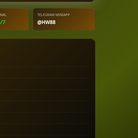
ONAL
TELEGRAM MINIAPP
4/7
@HW88