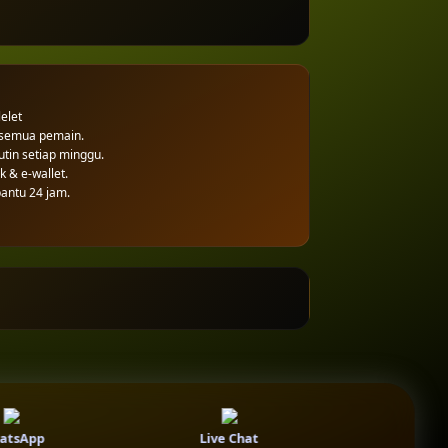
lelet
k semua pemain.
in setiap minggu.
 & e-wallet.
bantu 24 jam.
atsApp
Live Chat