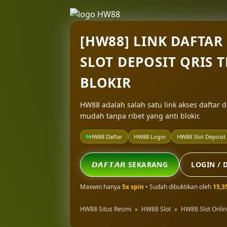
[HW88] LINK DAFTA
SLOT DEPOSIT QRIS 
BLOKIR
HW88 adalah salah satu link akses daftar d
mudah tanpa ribet yang anti blokir.
HW88 Daftar
HW88 Login
HW88 Slot Deposit 
𝘿𝘼𝙁𝙏𝘼𝙍 SEKARANG
LOGIN / 
Maxwin hanya
5x spin
• Sudah dibuktikan oleh
15,3
HW88 Situs Resmi
»
HW88 Slot
»
HW88 Slot Onlin