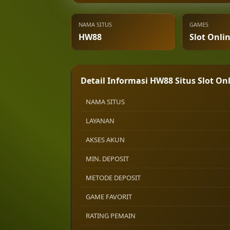
NAMA SITUS
GAMES
HW88
Slot Onli
Detail Informasi HW88 Situs Slot On
NAMA SITUS
LAYANAN
AKSES AKUN
MIN. DEPOSIT
METODE DEPOSIT
GAME FAVORIT
RATING PEMAIN