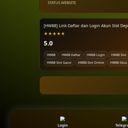
STATUS WEBSITE
[HW88] Link Daftar dan Login Akun Slot Depo
★★★★★
5.0
HW88
HW88 Daftar
HW88 Login
HW88 Slot
HW88 Slot Gacor
HW88 Slot Online
HW88 Situs
Login
Teleg