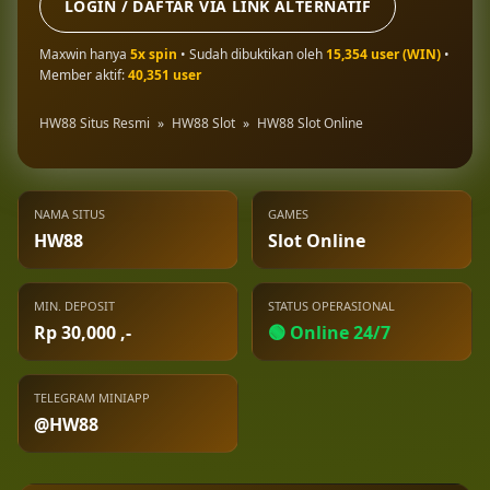
LOGIN / DAFTAR VIA LINK ALTERNATIF
Maxwin hanya
5x spin
• Sudah dibuktikan oleh
15,354 user (WIN)
•
Member aktif:
40,351 user
HW88 Situs Resmi
»
HW88 Slot
»
HW88 Slot Online
NAMA SITUS
GAMES
HW88
Slot Online
MIN. DEPOSIT
STATUS OPERASIONAL
Rp 30,000 ,-
🟢 Online 24/7
TELEGRAM MINIAPP
@HW88