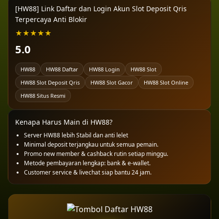
[HW88] Link Daftar dan Login Akun Slot Deposit Qris
Terpercaya Anti Blokir
★★★★★
5.0
HW88
HW88 Daftar
HW88 Login
HW88 Slot
HW88 Slot Deposit Qris
HW88 Slot Gacor
HW88 Slot Online
HW88 Situs Resmi
Kenapa Harus Main di HW88?
Server HW88 lebih Stabil dan anti lelet
Minimal deposit terjangkau untuk semua pemain.
Promo new member & cashback rutin setiap minggu.
Metode pembayaran lengkap: bank & e-wallet.
Customer service & livechat siap bantu 24 jam.