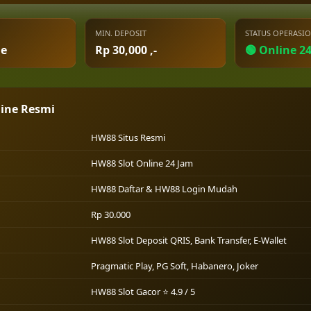
MIN. DEPOSIT
STATUS OPERASI
ne
Rp 30,000 ,-
🟢 Online 2
line Resmi
HW88 Situs Resmi
HW88 Slot Online 24 Jam
HW88 Daftar & HW88 Login Mudah
Rp 30.000
HW88 Slot Deposit QRIS, Bank Transfer, E-Wallet
Pragmatic Play, PG Soft, Habanero, Joker
HW88 Slot Gacor ⭐ 4.9 / 5