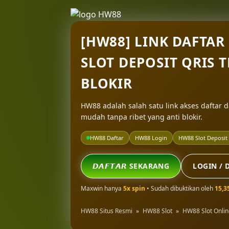
[HW88] LINK DAFTA
SLOT DEPOSIT QRIS 
BLOKIR
HW88 adalah salah satu link akses daftar d
mudah tanpa ribet yang anti blokir.
HW88 Daftar
HW88 Login
HW88 Slot Deposit 
𝘿𝘼𝙁𝙏𝘼𝙍 SEKARANG
LOGIN / 
Maxwin hanya
5x spin
• Sudah dibuktikan oleh
15,3
HW88 Situs Resmi
»
HW88 Slot
»
HW88 Slot Onlin