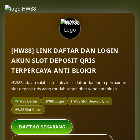
[HW88] LINK DAFTAR DAN LOGIN
AKUN SLOT DEPOSIT QRIS
TERPERCAYA ANTI BLOKIR
HW88 adalah salah satu link akses daftar dan login permainan
slot deposit qris yang mudah tanpa ribet yang anti blokir.
HW88 Daftar
HW88 Login
HW88 Slot Deposit Qris
HW88 Slot Gacor
𝘿𝘼𝙁𝙏𝘼𝙍 SEKARANG