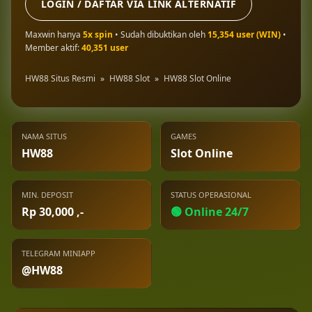
LOGIN / DAFTAR VIA LINK ALTERNATIF
Maxwin hanya
5x spin
• Sudah dibuktikan oleh
15,354 user (WIN)
•
Member aktif:
40,351 user
HW88 Situs Resmi
»
HW88 Slot
»
HW88 Slot Online
NAMA SITUS
GAMES
HW88
Slot Online
MIN. DEPOSIT
STATUS OPERASIONAL
Rp 30,000 ,-
🟢 Online 24/7
TELEGRAM MINIAPP
@HW88