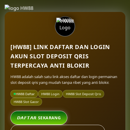
[HW88] LINK DAFTAR DAN LOGIN
AKUN SLOT DEPOSIT QRIS
TERPERCAYA ANTI BLOKIR
HW88 adalah salah satu link akses daftar dan login permainan
slot deposit qris yang mudah tanpa ribet yang anti blokir.
HW88 Daftar
HW88 Login
HW88 Slot Deposit Qris
HW88 Slot Gacor
𝘿𝘼𝙁𝙏𝘼𝙍 SEKARANG