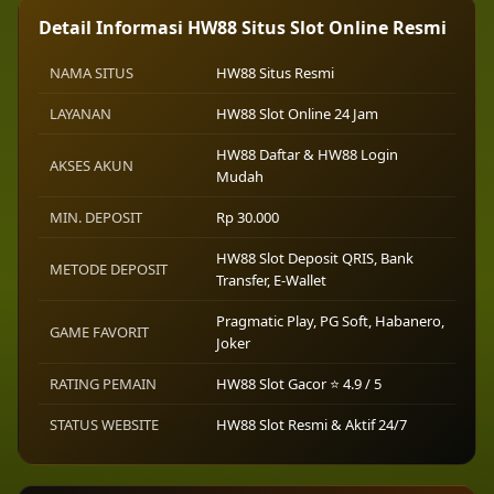
Detail Informasi HW88 Situs Slot Online Resmi
NAMA SITUS
HW88 Situs Resmi
LAYANAN
HW88 Slot Online 24 Jam
HW88 Daftar & HW88 Login
AKSES AKUN
Mudah
MIN. DEPOSIT
Rp 30.000
HW88 Slot Deposit QRIS, Bank
METODE DEPOSIT
Transfer, E-Wallet
Pragmatic Play, PG Soft, Habanero,
GAME FAVORIT
Joker
RATING PEMAIN
HW88 Slot Gacor ⭐ 4.9 / 5
STATUS WEBSITE
HW88 Slot Resmi & Aktif 24/7