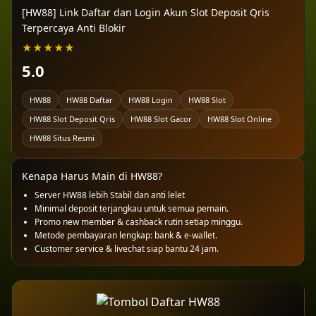
[HW88] Link Daftar dan Login Akun Slot Deposit Qris
Terpercaya Anti Blokir
★★★★★
5.0
HW88
HW88 Daftar
HW88 Login
HW88 Slot
HW88 Slot Deposit Qris
HW88 Slot Gacor
HW88 Slot Online
HW88 Situs Resmi
Kenapa Harus Main di HW88?
Server HW88 lebih Stabil dan anti lelet
Minimal deposit terjangkau untuk semua pemain.
Promo new member & cashback rutin setiap minggu.
Metode pembayaran lengkap: bank & e-wallet.
Customer service & livechat siap bantu 24 jam.