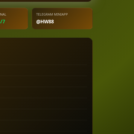
ONAL
TELEGRAM MINIAPP
4/7
@HW88