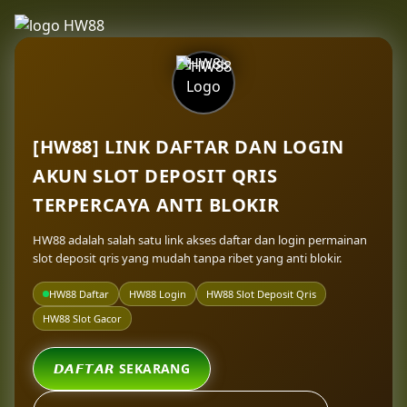
[HW88] LINK DAFTAR DAN LOGIN
AKUN SLOT DEPOSIT QRIS
TERPERCAYA ANTI BLOKIR
HW88 adalah salah satu link akses daftar dan login permainan
slot deposit qris yang mudah tanpa ribet yang anti blokir.
HW88 Daftar
HW88 Login
HW88 Slot Deposit Qris
HW88 Slot Gacor
𝘿𝘼𝙁𝙏𝘼𝙍 SEKARANG