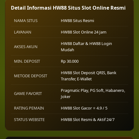
Detail Informasi HW88 Situs Slot Online Resmi
NAMA SITUS
HW88 Situs Resmi
LAYANAN
HW88 Slot Online 24 Jam
HW88 Daftar & HW88 Login
AKSES AKUN
Mudah
MIN. DEPOSIT
Rp 30.000
HW88 Slot Deposit QRIS, Bank
METODE DEPOSIT
Transfer, E-Wallet
Pragmatic Play, PG Soft, Habanero,
GAME FAVORIT
Joker
RATING PEMAIN
HW88 Slot Gacor ⭐ 4.9 / 5
STATUS WEBSITE
HW88 Slot Resmi & Aktif 24/7