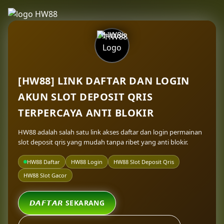
[HW88] LINK DAFTAR DAN LOGIN
AKUN SLOT DEPOSIT QRIS
TERPERCAYA ANTI BLOKIR
HW88 adalah salah satu link akses daftar dan login permainan
slot deposit qris yang mudah tanpa ribet yang anti blokir.
HW88 Daftar
HW88 Login
HW88 Slot Deposit Qris
HW88 Slot Gacor
𝘿𝘼𝙁𝙏𝘼𝙍 SEKARANG