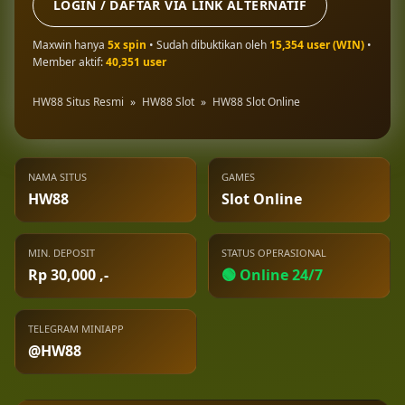
LOGIN / DAFTAR VIA LINK ALTERNATIF
Maxwin hanya
5x spin
• Sudah dibuktikan oleh
15,354 user (WIN)
•
Member aktif:
40,351 user
HW88 Situs Resmi
»
HW88 Slot
»
HW88 Slot Online
NAMA SITUS
GAMES
HW88
Slot Online
MIN. DEPOSIT
STATUS OPERASIONAL
Rp 30,000 ,-
🟢 Online 24/7
TELEGRAM MINIAPP
@HW88