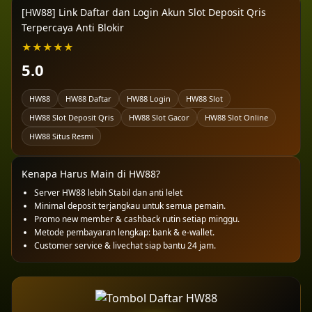
[HW88] Link Daftar dan Login Akun Slot Deposit Qris
Terpercaya Anti Blokir
★★★★★
5.0
HW88
HW88 Daftar
HW88 Login
HW88 Slot
HW88 Slot Deposit Qris
HW88 Slot Gacor
HW88 Slot Online
HW88 Situs Resmi
Kenapa Harus Main di HW88?
Server HW88 lebih Stabil dan anti lelet
Minimal deposit terjangkau untuk semua pemain.
Promo new member & cashback rutin setiap minggu.
Metode pembayaran lengkap: bank & e-wallet.
Customer service & livechat siap bantu 24 jam.