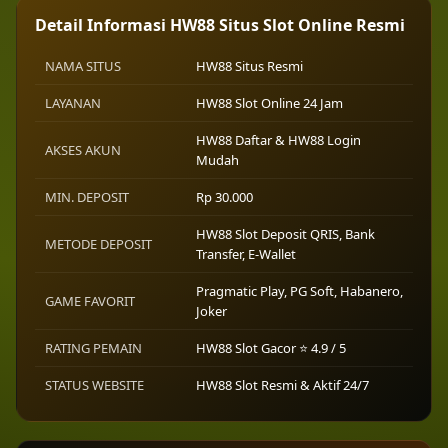
Detail Informasi HW88 Situs Slot Online Resmi
NAMA SITUS
HW88 Situs Resmi
LAYANAN
HW88 Slot Online 24 Jam
HW88 Daftar & HW88 Login
AKSES AKUN
Mudah
MIN. DEPOSIT
Rp 30.000
HW88 Slot Deposit QRIS, Bank
METODE DEPOSIT
Transfer, E-Wallet
Pragmatic Play, PG Soft, Habanero,
GAME FAVORIT
Joker
RATING PEMAIN
HW88 Slot Gacor ⭐ 4.9 / 5
STATUS WEBSITE
HW88 Slot Resmi & Aktif 24/7