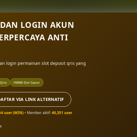
R DAN LOGIN AKUN
TERPERCAYA ANTI
an login permainan slot deposit qris yang
Qris
HW88 Slot Gacor
DAFTAR VIA LINK ALTERNATIF
54 user (WIN)
• Member aktif:
40,351 user
e