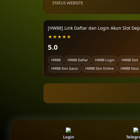
STATUS WEBSITE
[HW88] Link Daftar dan Login Akun Slot Depo
★★★★★
5.0
HW88
HW88 Daftar
HW88 Login
HW88 Slot
HW88 Slot Gacor
HW88 Slot Online
HW88 Situs
Login
Teleg