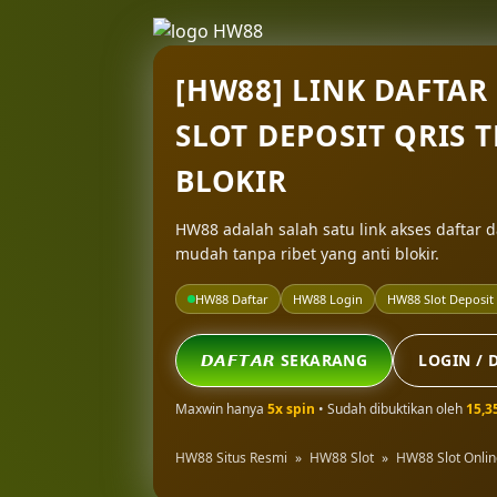
[HW88] LINK DAFTA
SLOT DEPOSIT QRIS 
BLOKIR
HW88 adalah salah satu link akses daftar d
mudah tanpa ribet yang anti blokir.
HW88 Daftar
HW88 Login
HW88 Slot Deposit 
𝘿𝘼𝙁𝙏𝘼𝙍 SEKARANG
LOGIN / 
Maxwin hanya
5x spin
• Sudah dibuktikan oleh
15,3
HW88 Situs Resmi
»
HW88 Slot
»
HW88 Slot Onlin