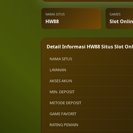
NAMA SITUS
GAMES
HW88
Slot Onli
Detail Informasi HW88 Situs Slot On
NAMA SITUS
LAYANAN
AKSES AKUN
MIN. DEPOSIT
METODE DEPOSIT
GAME FAVORIT
RATING PEMAIN