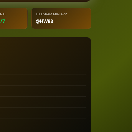
ONAL
TELEGRAM MINIAPP
4/7
@HW88