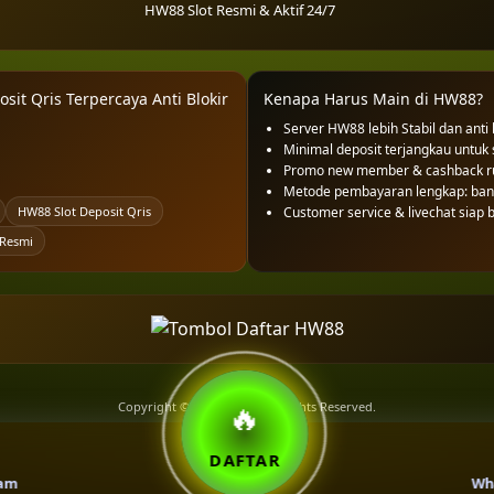
HW88 Slot Resmi & Aktif 24/7
sit Qris Terpercaya Anti Blokir
Kenapa Harus Main di HW88?
Server HW88 lebih Stabil dan anti 
Minimal deposit terjangkau untu
Promo new member & cashback rut
Metode pembayaran lengkap: bank
HW88 Slot Deposit Qris
Customer service & livechat siap 
 Resmi
🔥
Copyright © 2023
HW88
. All Rights Reserved.
DAFTAR
ram
Wh