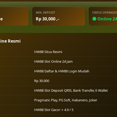
MIN. DEPOSIT
STATUS OPERASI
ne
Rp 30,000 ,-
🟢 Online 2
line Resmi
HW88 Situs Resmi
HW88 Slot Online 24 Jam
HW88 Daftar & HW88 Login Mudah
Rp 30.000
HW88 Slot Deposit QRIS, Bank Transfer, E-Wallet
Pragmatic Play, PG Soft, Habanero, Joker
HW88 Slot Gacor ⭐ 4.9 / 5