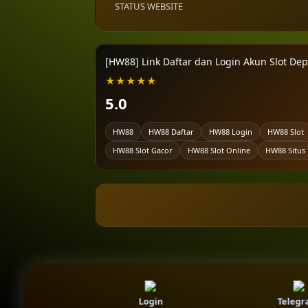
STATUS WEBSITE
[HW88] Link Daftar dan Login Akun Slot Depo
★★★★★
5.0
HW88
HW88 Daftar
HW88 Login
HW88 Slot
HW88 Slot Gacor
HW88 Slot Online
HW88 Situs
Login
Teleg