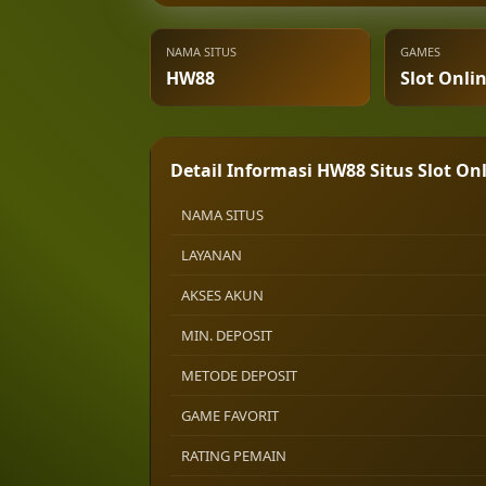
NAMA SITUS
GAMES
HW88
Slot Onli
Detail Informasi HW88 Situs Slot On
NAMA SITUS
LAYANAN
AKSES AKUN
MIN. DEPOSIT
METODE DEPOSIT
GAME FAVORIT
RATING PEMAIN