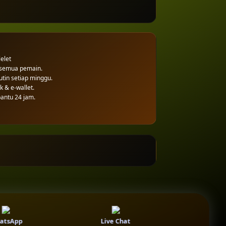
lelet
k semua pemain.
in setiap minggu.
 & e-wallet.
bantu 24 jam.
atsApp
Live Chat