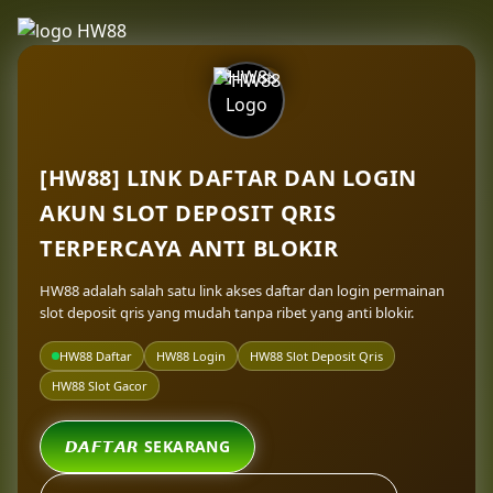
[HW88] LINK DAFTAR DAN LOGIN
AKUN SLOT DEPOSIT QRIS
TERPERCAYA ANTI BLOKIR
HW88 adalah salah satu link akses daftar dan login permainan
slot deposit qris yang mudah tanpa ribet yang anti blokir.
HW88 Daftar
HW88 Login
HW88 Slot Deposit Qris
HW88 Slot Gacor
𝘿𝘼𝙁𝙏𝘼𝙍 SEKARANG