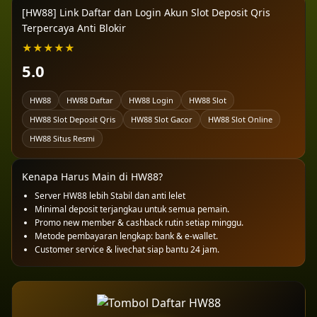
[HW88] Link Daftar dan Login Akun Slot Deposit Qris
Terpercaya Anti Blokir
★★★★★
5.0
HW88
HW88 Daftar
HW88 Login
HW88 Slot
HW88 Slot Deposit Qris
HW88 Slot Gacor
HW88 Slot Online
HW88 Situs Resmi
Kenapa Harus Main di HW88?
Server HW88 lebih Stabil dan anti lelet
Minimal deposit terjangkau untuk semua pemain.
Promo new member & cashback rutin setiap minggu.
Metode pembayaran lengkap: bank & e-wallet.
Customer service & livechat siap bantu 24 jam.