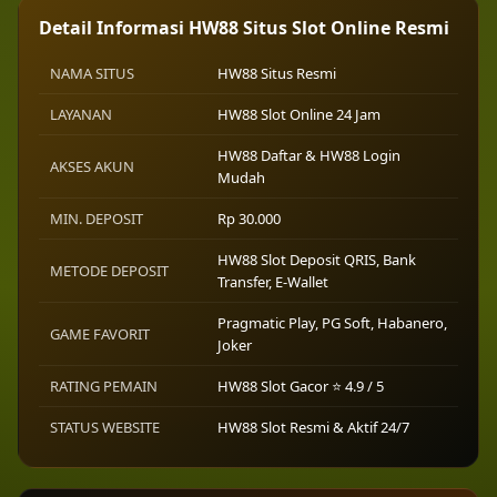
Detail Informasi HW88 Situs Slot Online Resmi
NAMA SITUS
HW88 Situs Resmi
LAYANAN
HW88 Slot Online 24 Jam
HW88 Daftar & HW88 Login
AKSES AKUN
Mudah
MIN. DEPOSIT
Rp 30.000
HW88 Slot Deposit QRIS, Bank
METODE DEPOSIT
Transfer, E-Wallet
Pragmatic Play, PG Soft, Habanero,
GAME FAVORIT
Joker
RATING PEMAIN
HW88 Slot Gacor ⭐ 4.9 / 5
STATUS WEBSITE
HW88 Slot Resmi & Aktif 24/7