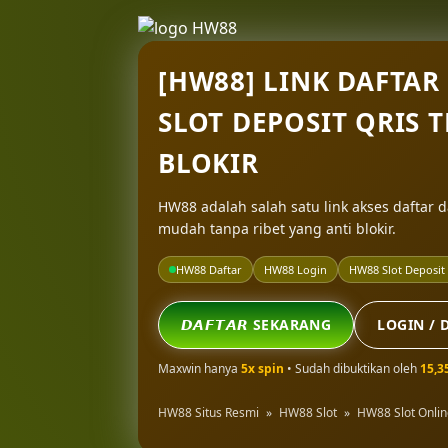
[HW88] LINK DAFTA
SLOT DEPOSIT QRIS 
BLOKIR
HW88 adalah salah satu link akses daftar d
mudah tanpa ribet yang anti blokir.
HW88 Daftar
HW88 Login
HW88 Slot Deposit 
𝘿𝘼𝙁𝙏𝘼𝙍 SEKARANG
LOGIN / 
Maxwin hanya
5x spin
• Sudah dibuktikan oleh
15,3
HW88 Situs Resmi
»
HW88 Slot
»
HW88 Slot Onlin