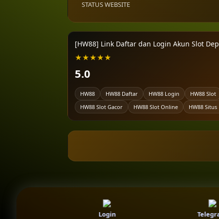
STATUS WEBSITE
[HW88] Link Daftar dan Login Akun Slot Depo
★★★★★
5.0
HW88
HW88 Daftar
HW88 Login
HW88 Slot
HW88 Slot Gacor
HW88 Slot Online
HW88 Situs
Login
Teleg