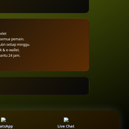
lelet
k semua pemain.
in setiap minggu.
 & e-wallet.
bantu 24 jam.
atsApp
Live Chat