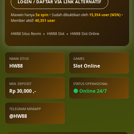
LOGIN / DAFTAR VIA LINK ALTERNATIF
Maxwin hanya
5x spin
• Sudah dibuktikan oleh
15,354 user (WIN)
•
Member aktif:
40,351 user
HW88 Situs Resmi
»
HW88 Slot
»
HW88 Slot Online
NAMA SITUS
GAMES
HW88
Slot Online
MIN. DEPOSIT
STATUS OPERASIONAL
Rp 30,000 ,-
🟢 Online 24/7
TELEGRAM MINIAPP
@HW88