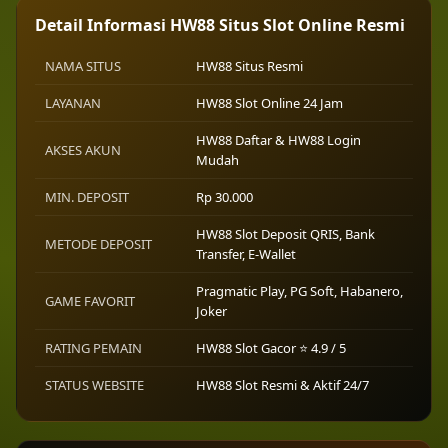
Detail Informasi HW88 Situs Slot Online Resmi
NAMA SITUS
HW88 Situs Resmi
LAYANAN
HW88 Slot Online 24 Jam
HW88 Daftar & HW88 Login
AKSES AKUN
Mudah
MIN. DEPOSIT
Rp 30.000
HW88 Slot Deposit QRIS, Bank
METODE DEPOSIT
Transfer, E-Wallet
Pragmatic Play, PG Soft, Habanero,
GAME FAVORIT
Joker
RATING PEMAIN
HW88 Slot Gacor ⭐ 4.9 / 5
STATUS WEBSITE
HW88 Slot Resmi & Aktif 24/7