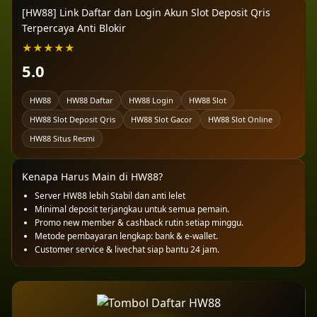
[HW88] Link Daftar dan Login Akun Slot Deposit Qris
Terpercaya Anti Blokir
★★★★★
5.0
HW88
HW88 Daftar
HW88 Login
HW88 Slot
HW88 Slot Deposit Qris
HW88 Slot Gacor
HW88 Slot Online
HW88 Situs Resmi
Kenapa Harus Main di HW88?
Server HW88 lebih Stabil dan anti lelet
Minimal deposit terjangkau untuk semua pemain.
Promo new member & cashback rutin setiap minggu.
Metode pembayaran lengkap: bank & e-wallet.
Customer service & livechat siap bantu 24 jam.