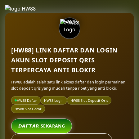
[HW88] LINK DAFTAR DAN LOGIN
AKUN SLOT DEPOSIT QRIS
TERPERCAYA ANTI BLOKIR
HW88 adalah salah satu link akses daftar dan login permainan
slot deposit qris yang mudah tanpa ribet yang anti blokir.
HW88 Daftar
HW88 Login
HW88 Slot Deposit Qris
HW88 Slot Gacor
𝘿𝘼𝙁𝙏𝘼𝙍 SEKARANG