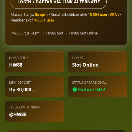
LOGIN / DAFTAR VIA LINK ALTERNATIF
Maxwin hanya
5x spin
• Sudah dibuktikan oleh
15,354 user (WIN)
•
Member aktif:
40,351 user
HW88 Situs Resmi
»
HW88 Slot
»
HW88 Slot Online
NAMA SITUS
GAMES
HW88
Slot Online
MIN. DEPOSIT
STATUS OPERASIONAL
Rp 30,000 ,-
🟢 Online 24/7
TELEGRAM MINIAPP
@HW88