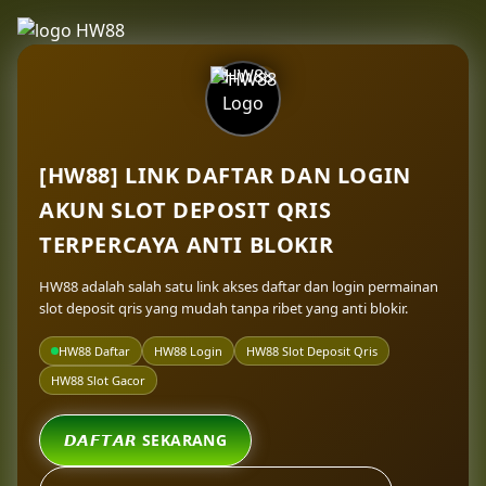
[HW88] LINK DAFTAR DAN LOGIN
AKUN SLOT DEPOSIT QRIS
TERPERCAYA ANTI BLOKIR
HW88 adalah salah satu link akses daftar dan login permainan
slot deposit qris yang mudah tanpa ribet yang anti blokir.
HW88 Daftar
HW88 Login
HW88 Slot Deposit Qris
HW88 Slot Gacor
𝘿𝘼𝙁𝙏𝘼𝙍 SEKARANG