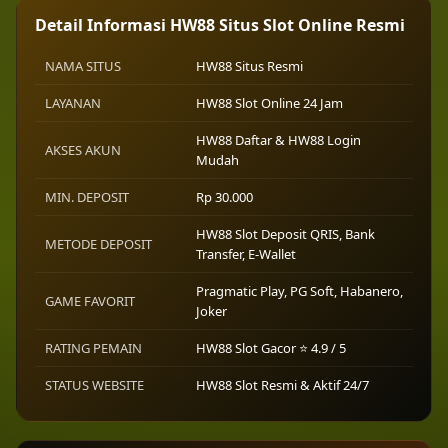
Detail Informasi HW88 Situs Slot Online Resmi
NAMA SITUS
HW88 Situs Resmi
LAYANAN
HW88 Slot Online 24 Jam
HW88 Daftar & HW88 Login
AKSES AKUN
Mudah
MIN. DEPOSIT
Rp 30.000
HW88 Slot Deposit QRIS, Bank
METODE DEPOSIT
Transfer, E-Wallet
Pragmatic Play, PG Soft, Habanero,
GAME FAVORIT
Joker
RATING PEMAIN
HW88 Slot Gacor ⭐ 4.9 / 5
STATUS WEBSITE
HW88 Slot Resmi & Aktif 24/7