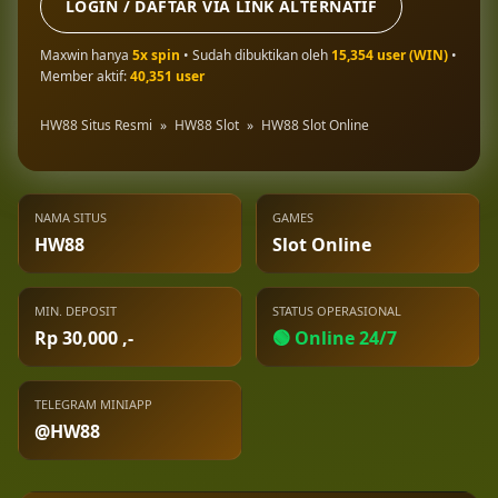
LOGIN / DAFTAR VIA LINK ALTERNATIF
Maxwin hanya
5x spin
• Sudah dibuktikan oleh
15,354 user (WIN)
•
Member aktif:
40,351 user
HW88 Situs Resmi
»
HW88 Slot
»
HW88 Slot Online
NAMA SITUS
GAMES
HW88
Slot Online
MIN. DEPOSIT
STATUS OPERASIONAL
Rp 30,000 ,-
🟢 Online 24/7
TELEGRAM MINIAPP
@HW88