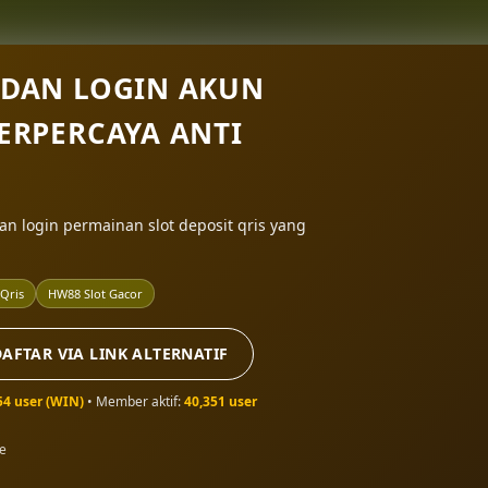
R DAN LOGIN AKUN
TERPERCAYA ANTI
an login permainan slot deposit qris yang
Qris
HW88 Slot Gacor
DAFTAR VIA LINK ALTERNATIF
54 user (WIN)
• Member aktif:
40,351 user
e