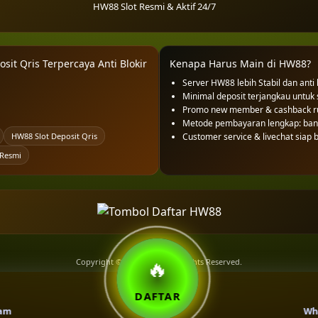
HW88 Slot Resmi & Aktif 24/7
sit Qris Terpercaya Anti Blokir
Kenapa Harus Main di HW88?
Server HW88 lebih Stabil dan anti 
Minimal deposit terjangkau untu
Promo new member & cashback rut
Metode pembayaran lengkap: bank
HW88 Slot Deposit Qris
Customer service & livechat siap 
 Resmi
🔥
Copyright © 2023
HW88
. All Rights Reserved.
DAFTAR
ram
Wh