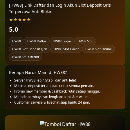
[HW88] Link Daftar dan Login Akun Slot Deposit Qris
Terpercaya Anti Blokir
★★★★★
5.0
HW88
HW88 Daftar
HW88 Login
HW88 Slot
HW88 Slot Deposit Qris
HW88 Slot Gacor
HW88 Slot Online
HW88 Situs Resmi
Kenapa Harus Main di HW88?
Server HW88 lebih Stabil dan anti lelet
Minimal deposit terjangkau untuk semua pemain.
Promo new member & cashback rutin setiap minggu.
Metode pembayaran lengkap: bank & e-wallet.
Customer service & livechat siap bantu 24 jam.