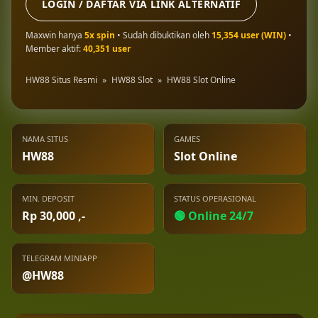
LOGIN / DAFTAR VIA LINK ALTERNATIF
Maxwin hanya
5x spin
• Sudah dibuktikan oleh
15,354 user (WIN)
•
Member aktif:
40,351 user
HW88 Situs Resmi
»
HW88 Slot
»
HW88 Slot Online
NAMA SITUS
GAMES
HW88
Slot Online
MIN. DEPOSIT
STATUS OPERASIONAL
Rp 30,000 ,-
🟢 Online 24/7
TELEGRAM MINIAPP
@HW88