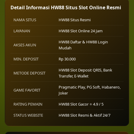
Detail Informasi HW88 Situs Slot Online Resmi
NAMA SITUS
HW88 Situs Resmi
LAYANAN
HW88 Slot Online 24 Jam
HW88 Daftar & HW88 Login
AKSES AKUN
Mudah
MIN. DEPOSIT
Rp 30.000
HW88 Slot Deposit QRIS, Bank
METODE DEPOSIT
Transfer, E-Wallet
Pragmatic Play, PG Soft, Habanero,
GAME FAVORIT
Joker
RATING PEMAIN
HW88 Slot Gacor ⭐ 4.9 / 5
STATUS WEBSITE
HW88 Slot Resmi & Aktif 24/7