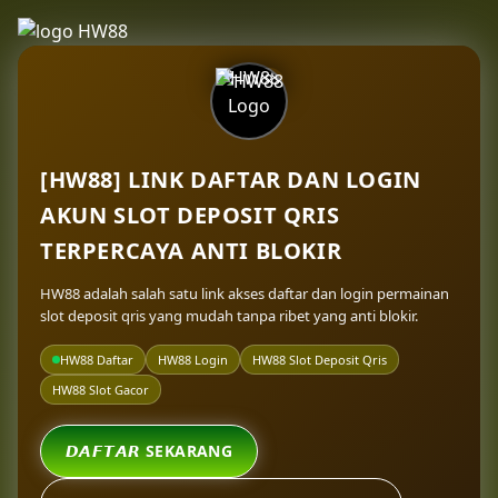
[HW88] LINK DAFTAR DAN LOGIN
AKUN SLOT DEPOSIT QRIS
TERPERCAYA ANTI BLOKIR
HW88 adalah salah satu link akses daftar dan login permainan
slot deposit qris yang mudah tanpa ribet yang anti blokir.
HW88 Daftar
HW88 Login
HW88 Slot Deposit Qris
HW88 Slot Gacor
𝘿𝘼𝙁𝙏𝘼𝙍 SEKARANG