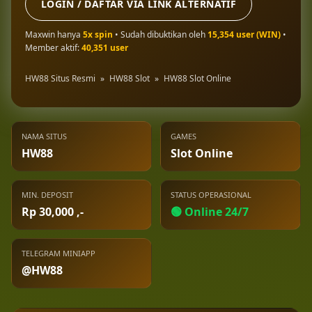
LOGIN / DAFTAR VIA LINK ALTERNATIF
Maxwin hanya
5x spin
• Sudah dibuktikan oleh
15,354 user (WIN)
•
Member aktif:
40,351 user
HW88 Situs Resmi
»
HW88 Slot
»
HW88 Slot Online
NAMA SITUS
GAMES
HW88
Slot Online
MIN. DEPOSIT
STATUS OPERASIONAL
Rp 30,000 ,-
🟢 Online 24/7
TELEGRAM MINIAPP
@HW88