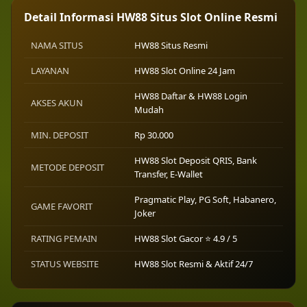
Detail Informasi HW88 Situs Slot Online Resmi
NAMA SITUS
HW88 Situs Resmi
LAYANAN
HW88 Slot Online 24 Jam
HW88 Daftar & HW88 Login
AKSES AKUN
Mudah
MIN. DEPOSIT
Rp 30.000
HW88 Slot Deposit QRIS, Bank
METODE DEPOSIT
Transfer, E-Wallet
Pragmatic Play, PG Soft, Habanero,
GAME FAVORIT
Joker
RATING PEMAIN
HW88 Slot Gacor ⭐ 4.9 / 5
STATUS WEBSITE
HW88 Slot Resmi & Aktif 24/7