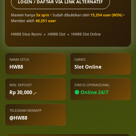
LOGIN / DAFTAR VIA LINK ALTERNATIF
Maxwin hanya
5x spin
• Sudah dibuktikan oleh
15,354 user (WIN)
•
Member aktif:
40,351 user
HW88 Situs Resmi
»
HW88 Slot
»
HW88 Slot Online
NAMA SITUS
GAMES
HW88
Slot Online
MIN. DEPOSIT
STATUS OPERASIONAL
Rp 30,000 ,-
🟢 Online 24/7
TELEGRAM MINIAPP
@HW88