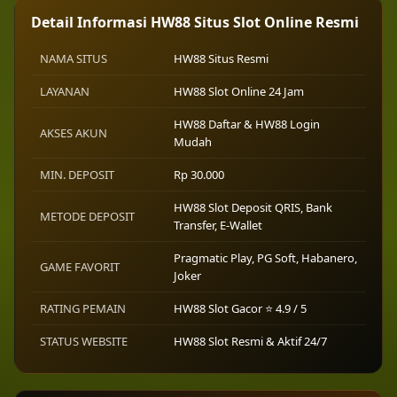
Detail Informasi HW88 Situs Slot Online Resmi
NAMA SITUS
HW88 Situs Resmi
LAYANAN
HW88 Slot Online 24 Jam
HW88 Daftar & HW88 Login
AKSES AKUN
Mudah
MIN. DEPOSIT
Rp 30.000
HW88 Slot Deposit QRIS, Bank
METODE DEPOSIT
Transfer, E-Wallet
Pragmatic Play, PG Soft, Habanero,
GAME FAVORIT
Joker
RATING PEMAIN
HW88 Slot Gacor ⭐ 4.9 / 5
STATUS WEBSITE
HW88 Slot Resmi & Aktif 24/7