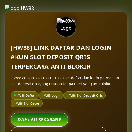
[HW88] LINK DAFTAR DAN LOGIN
AKUN SLOT DEPOSIT QRIS
TERPERCAYA ANTI BLOKIR
HW88 adalah salah satu link akses daftar dan login permainan
slot deposit qris yang mudah tanpa ribet yang anti blokir.
HW88 Daftar
HW88 Login
HW88 Slot Deposit Qris
HW88 Slot Gacor
𝘿𝘼𝙁𝙏𝘼𝙍 SEKARANG