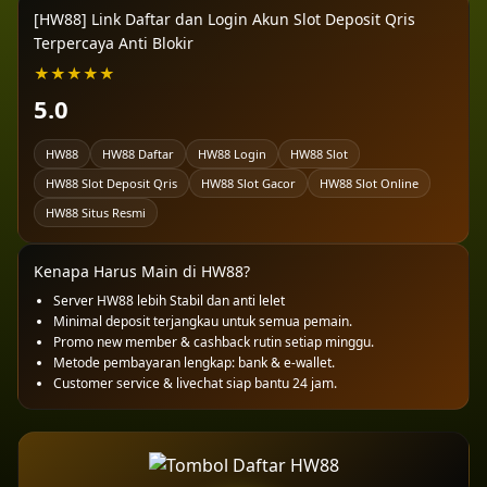
[HW88] Link Daftar dan Login Akun Slot Deposit Qris
Terpercaya Anti Blokir
★★★★★
5.0
HW88
HW88 Daftar
HW88 Login
HW88 Slot
HW88 Slot Deposit Qris
HW88 Slot Gacor
HW88 Slot Online
HW88 Situs Resmi
Kenapa Harus Main di HW88?
Server HW88 lebih Stabil dan anti lelet
Minimal deposit terjangkau untuk semua pemain.
Promo new member & cashback rutin setiap minggu.
Metode pembayaran lengkap: bank & e-wallet.
Customer service & livechat siap bantu 24 jam.