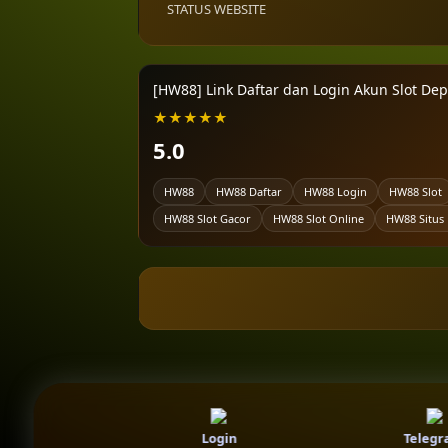
STATUS WEBSITE
[HW88] Link Daftar dan Login Akun Slot Depo
★★★★★
5.0
HW88
HW88 Daftar
HW88 Login
HW88 Slot
HW88 Slot Gacor
HW88 Slot Online
HW88 Situs
Login
Teleg