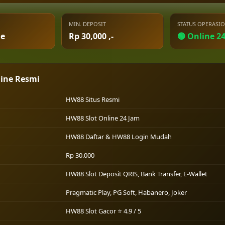
MIN. DEPOSIT
STATUS OPERASI
ne
Rp 30,000 ,-
🟢 Online 2
line Resmi
HW88 Situs Resmi
HW88 Slot Online 24 Jam
HW88 Daftar & HW88 Login Mudah
Rp 30.000
HW88 Slot Deposit QRIS, Bank Transfer, E-Wallet
Pragmatic Play, PG Soft, Habanero, Joker
HW88 Slot Gacor ⭐ 4.9 / 5