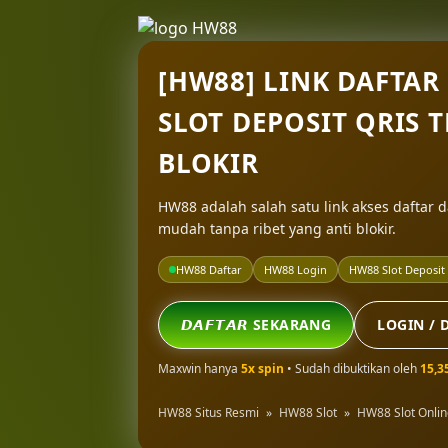
[HW88] LINK DAFTA
SLOT DEPOSIT QRIS 
BLOKIR
HW88 adalah salah satu link akses daftar d
mudah tanpa ribet yang anti blokir.
HW88 Daftar
HW88 Login
HW88 Slot Deposit 
𝘿𝘼𝙁𝙏𝘼𝙍 SEKARANG
LOGIN / 
Maxwin hanya
5x spin
• Sudah dibuktikan oleh
15,3
HW88 Situs Resmi
»
HW88 Slot
»
HW88 Slot Onlin