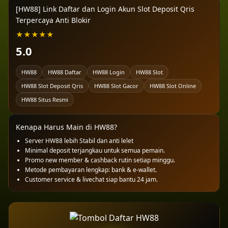
[HW88] Link Daftar dan Login Akun Slot Deposit Qris
Terpercaya Anti Blokir
★★★★★
5.0
HW88
HW88 Daftar
HW88 Login
HW88 Slot
HW88 Slot Deposit Qris
HW88 Slot Gacor
HW88 Slot Online
HW88 Situs Resmi
Kenapa Harus Main di HW88?
Server HW88 lebih Stabil dan anti lelet
Minimal deposit terjangkau untuk semua pemain.
Promo new member & cashback rutin setiap minggu.
Metode pembayaran lengkap: bank & e-wallet.
Customer service & livechat siap bantu 24 jam.