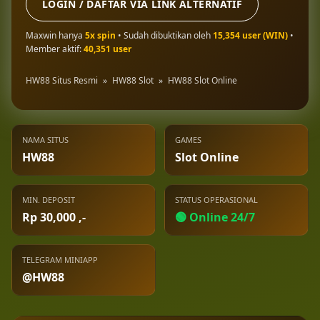
LOGIN / DAFTAR VIA LINK ALTERNATIF
Maxwin hanya
5x spin
• Sudah dibuktikan oleh
15,354 user (WIN)
•
Member aktif:
40,351 user
HW88 Situs Resmi
»
HW88 Slot
»
HW88 Slot Online
NAMA SITUS
GAMES
HW88
Slot Online
MIN. DEPOSIT
STATUS OPERASIONAL
Rp 30,000 ,-
🟢 Online 24/7
TELEGRAM MINIAPP
@HW88