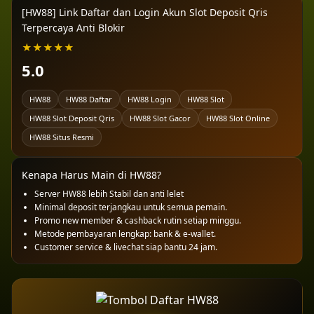
[HW88] Link Daftar dan Login Akun Slot Deposit Qris
Terpercaya Anti Blokir
★★★★★
5.0
HW88
HW88 Daftar
HW88 Login
HW88 Slot
HW88 Slot Deposit Qris
HW88 Slot Gacor
HW88 Slot Online
HW88 Situs Resmi
Kenapa Harus Main di HW88?
Server HW88 lebih Stabil dan anti lelet
Minimal deposit terjangkau untuk semua pemain.
Promo new member & cashback rutin setiap minggu.
Metode pembayaran lengkap: bank & e-wallet.
Customer service & livechat siap bantu 24 jam.