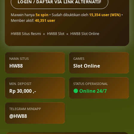
LOGIN / DAFTAR VIA LINK ALTERNATIF
Maxwin hanya
5x spin
• Sudah dibuktikan oleh
15,354 user (WIN)
•
Member aktif:
40,351 user
HW88 Situs Resmi
»
HW88 Slot
»
HW88 Slot Online
NAMA SITUS
GAMES
HW88
Slot Online
MIN. DEPOSIT
STATUS OPERASIONAL
Rp 30,000 ,-
🟢 Online 24/7
TELEGRAM MINIAPP
@HW88