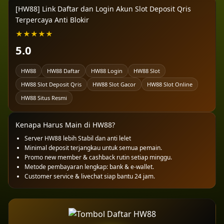
[HW88] Link Daftar dan Login Akun Slot Deposit Qris
Terpercaya Anti Blokir
★★★★★
5.0
HW88
HW88 Daftar
HW88 Login
HW88 Slot
HW88 Slot Deposit Qris
HW88 Slot Gacor
HW88 Slot Online
HW88 Situs Resmi
Kenapa Harus Main di HW88?
Server HW88 lebih Stabil dan anti lelet
Minimal deposit terjangkau untuk semua pemain.
Promo new member & cashback rutin setiap minggu.
Metode pembayaran lengkap: bank & e-wallet.
Customer service & livechat siap bantu 24 jam.