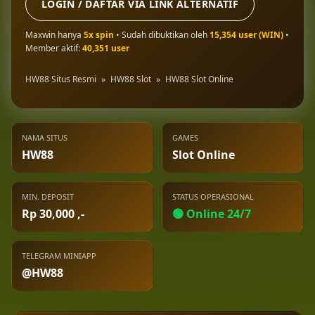
LOGIN / DAFTAR VIA LINK ALTERNATIF
Maxwin hanya
5x spin
• Sudah dibuktikan oleh
15,354 user (WIN)
•
Member aktif:
40,351 user
HW88 Situs Resmi
»
HW88 Slot
»
HW88 Slot Online
NAMA SITUS
GAMES
HW88
Slot Online
MIN. DEPOSIT
STATUS OPERASIONAL
Rp 30,000 ,-
🟢 Online 24/7
TELEGRAM MINIAPP
@HW88