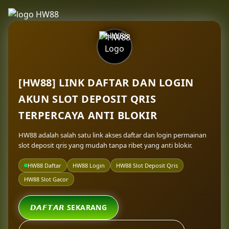
[HW88] LINK DAFTAR DAN LOGIN
AKUN SLOT DEPOSIT QRIS
TERPERCAYA ANTI BLOKIR
HW88 adalah salah satu link akses daftar dan login permainan
slot deposit qris yang mudah tanpa ribet yang anti blokir.
HW88 Daftar
HW88 Login
HW88 Slot Deposit Qris
HW88 Slot Gacor
𝘿𝘼𝙁𝙏𝘼𝙍 SEKARANG