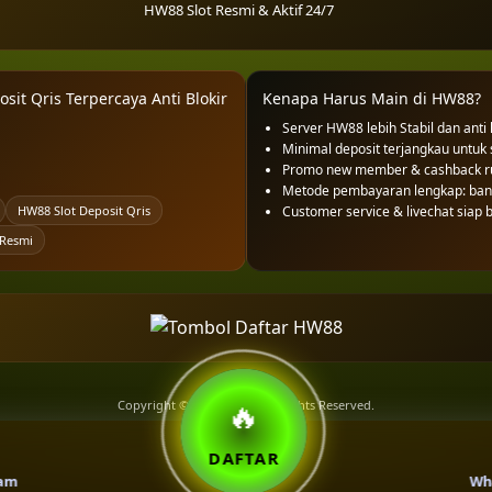
HW88 Slot Resmi & Aktif 24/7
sit Qris Terpercaya Anti Blokir
Kenapa Harus Main di HW88?
Server HW88 lebih Stabil dan anti 
Minimal deposit terjangkau untu
Promo new member & cashback rut
Metode pembayaran lengkap: bank
HW88 Slot Deposit Qris
Customer service & livechat siap 
 Resmi
🔥
Copyright © 2023
HW88
. All Rights Reserved.
DAFTAR
ram
Wh