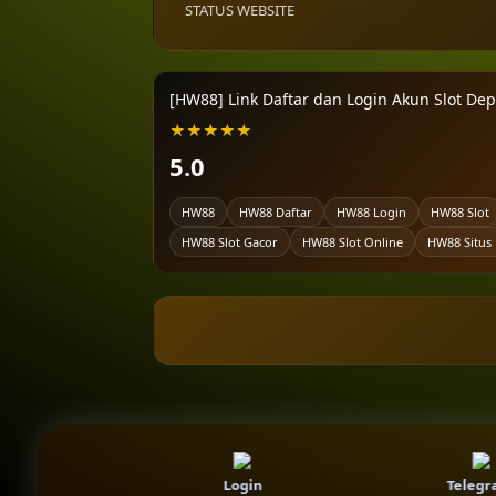
STATUS WEBSITE
[HW88] Link Daftar dan Login Akun Slot Depo
★★★★★
5.0
HW88
HW88 Daftar
HW88 Login
HW88 Slot
HW88 Slot Gacor
HW88 Slot Online
HW88 Situs
Login
Teleg