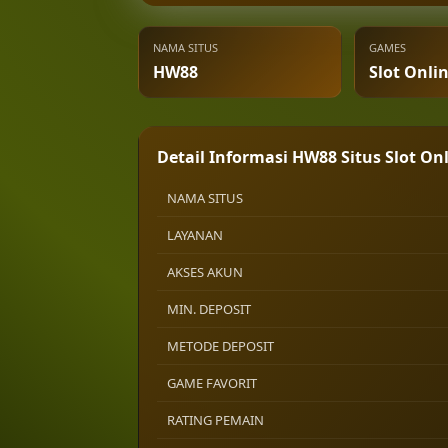
NAMA SITUS
GAMES
HW88
Slot Onli
Detail Informasi HW88 Situs Slot On
NAMA SITUS
LAYANAN
AKSES AKUN
MIN. DEPOSIT
METODE DEPOSIT
GAME FAVORIT
RATING PEMAIN