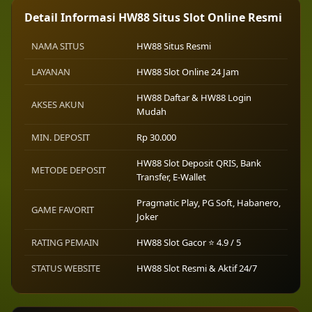
Detail Informasi HW88 Situs Slot Online Resmi
NAMA SITUS
HW88 Situs Resmi
LAYANAN
HW88 Slot Online 24 Jam
HW88 Daftar & HW88 Login
AKSES AKUN
Mudah
MIN. DEPOSIT
Rp 30.000
HW88 Slot Deposit QRIS, Bank
METODE DEPOSIT
Transfer, E-Wallet
Pragmatic Play, PG Soft, Habanero,
GAME FAVORIT
Joker
RATING PEMAIN
HW88 Slot Gacor ⭐ 4.9 / 5
STATUS WEBSITE
HW88 Slot Resmi & Aktif 24/7