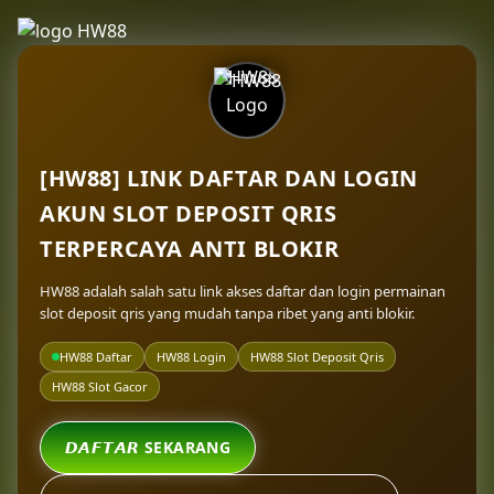
[HW88] LINK DAFTAR DAN LOGIN
AKUN SLOT DEPOSIT QRIS
TERPERCAYA ANTI BLOKIR
HW88 adalah salah satu link akses daftar dan login permainan
slot deposit qris yang mudah tanpa ribet yang anti blokir.
HW88 Daftar
HW88 Login
HW88 Slot Deposit Qris
HW88 Slot Gacor
𝘿𝘼𝙁𝙏𝘼𝙍 SEKARANG